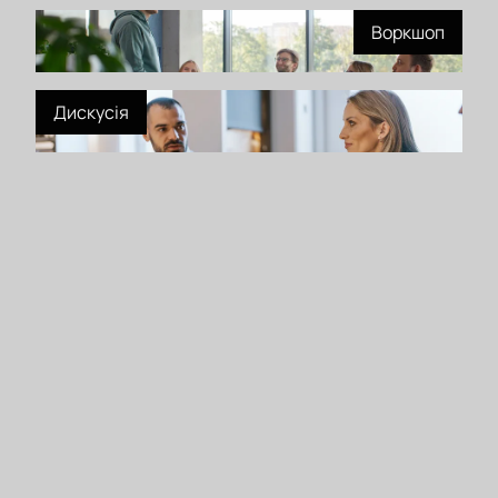
Воркшоп
Дискусія