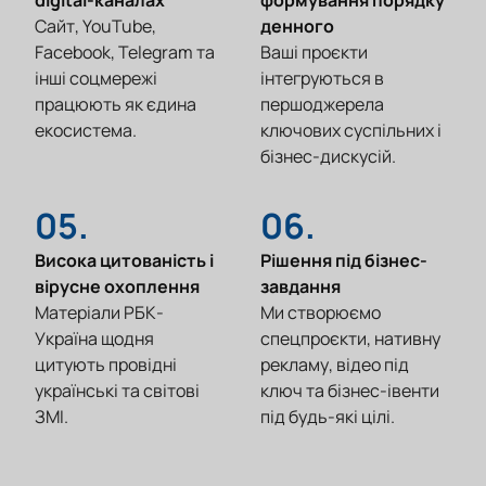
digital-каналах
формування порядку
Сайт, YouTube,
денного
Facebook, Telegram та
Ваші проєкти
інші соцмережі
інтегруються в
працюють як єдина
першоджерела
екосистема.
ключових суспільних і
бізнес-дискусій.
05.
06.
Висока цитованість і
Рішення під бізнес-
вірусне охоплення
завдання
Матеріали РБК-
Ми створюємо
Україна щодня
спецпроєкти, нативну
цитують провідні
рекламу, відео під
українські та світові
ключ та бізнес-івенти
ЗМІ.
під будь-які цілі.