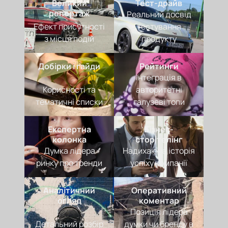
Великий
Тест-драйв
репортаж
Реальний досвід
Ефект присутності
тестування
з місця подій
продукту
Добірки і гайди
Рейтинги
Інтеграція в
Корисності та
авторитетні
тематичні списки
галузеві топи
Експертна
Бізнес-
колонка
сторітелінг
Думка лідера
Надихаюча історія
ринку про тренди
успіху компанії
Аналітичний
Оперативний
огляд
коментар
Позиція лідера
Детальний розбір
думки чи бренду в