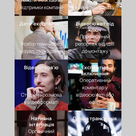
Тематичний хаб за
інструменти
підтримки компанії
всередині тексту
Дата-експлейнер
Відеосюжет під
ключ
Професійний
Розбір теми через
репортаж від ідеї
візуалізацію даних
до монтажу
Відеоінтерв'ю
Експертне
включення
Оперативний
коментар у
Студійна розмова
відеосюжеті або
у відеоформаті
ефірі
Нативна
Пряма трансляція
інтеграція
Органічний