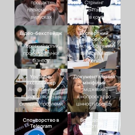
продакт-
Стрімінг
плейсмент у
презентацій та
випусках
релізів компанії
Відео-бекстейдж
Експертний
відеоблог
Короткий ролик
Цикл профільних
про залаштунки
випусків від
бізнесу
бренду
YouTube-
Документальний
експлейнер
мініфільм
Аналітичне
Іміджевий
відеороз'яснення
кінопроєкт про
складної проблеми
цінності бренду
Спонсорство в
Брендовані
Telegram
картки
Експрес-