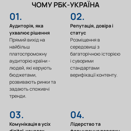
ЧОМУ РБК-УКРАЇНА
01.
02.
Аудиторія, яка
Репутація, довіра і
ухвалює рішення
статус
Прямий вихід на
Розміщення в
найбільш
середовищі з
платоспроможну
багаторічною історією
аудиторію країни -
і суворими
людей, які керують
стандартами
бюджетами,
верифікації контенту.
розвивають ринки та
задають споживчі
тренди.
03.
04.
Комунікація в усіх
Лідерство та