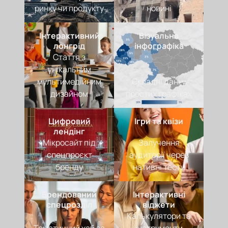
ринку чи продукту
новині
Інтерактивний
Візуальна
лонгрід
інфографіка
Стаття з
унікальним
мультимедійним
Складні дані у
дизайном
простих графіках
Цифровий
Ігри та квізи
лендінг
Мікросайт під
Залучення
спецпроєкт
аудиторії через
бренду
нативні тести
Брендований
Інтерактивні
спецрозділ
віджети
Калькулятори та