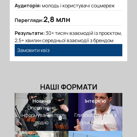
Аудиторія:
молодь і користувачі соцмереж
2,8 млн
Перегляди:
Результати:
30+ тисяч взаємодій із проєктом,
2,5+ хвилин середньої взаємодії з брендом
Замовити квіз
НАШІ ФОРМАТИ
Новина
Інтерв'ю
Оперативне
інформування про
Глибока розмова з
подію
першою особою