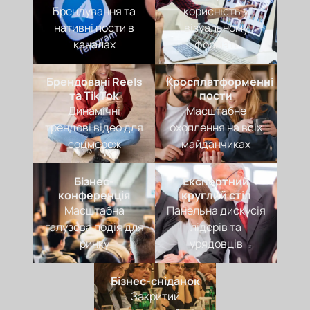
Брендування та
корисність у
нативні пости в
візуальному
каналах
форматі
Брендовані Reels
Кросплатформенні
та TikTok
пости
Динамічні
Масштабне
трендові відео для
охоплення на всіх
соцмереж
майданчиках
Бізнес-
Експертний
конференція
круглий стіл
Масштабна
Панельна дискусія
галузева подія для
лідерів та
ринку
урядовців
Бізнес-сніданок
Закритий