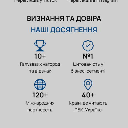
Переглядів у TikTok
Переглядів в Instagram
ВИЗНАННЯ ТА ДОВІРА
НАШІ ДОСЯГНЕННЯ
10+
№1
Галузевих нагород
Цитованість у
та відзнак
бізнес-сегменті
120+
40+
Міжнародних
Країн, де читають
партнерств
РБК-Україна