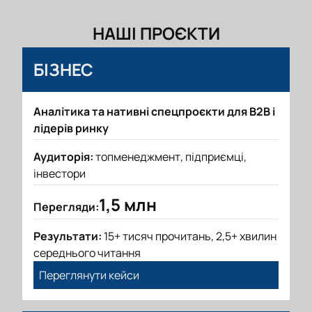
НАШІ ПРОЄКТИ
БІЗНЕС
Аналітика та нативні спецпроєкти для B2B і
лідерів ринку
Аудиторія:
топменеджмент, підприємці,
інвестори
1,5 млн
Перегляди:
Результати:
15+ тисяч прочитань, 2,5+ хвилин
середнього читання
Переглянути кейси